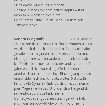
in Ruhe an.
Eines davon wird zu dir sprechen.
Beginne einfach mit dem ersten Impuls – und
dann sieh, wohin es dich führt.
Ohne Stress. Ohne Druck. Genau im richtigen
Tempo für dich.
Sandra Wiegandt
Vor 8 Monate
Du bist mir durch Enrico empfohlen worden u d ich
würde mich da auch. Sehr drüber freuen, ich habe
gerade - seit 13 Jahren mit 2 Kindsvatern zu tun,
einer gemeiner als der andere und dank ihm hab
ich 2 Kids nicht mehr bei mir, der andere hat mir 6
Jahre erzählt, ich wäre dir große Liebe dann
arbeite ich an mir und meiner Bindungsängste und
entscheide mich endlich trotz weiter Distanz für
ihn und die Dynamik ändert sich, er hat binnen ein
paar Tage eine Neue... Und ich, ich will eigentlich
nur endlich durchstartenit meinem
Comedy/CoachingBusiness und irgendwie halt
mich was zurück 🤯🫣 obwohl ich nicht mehr 3