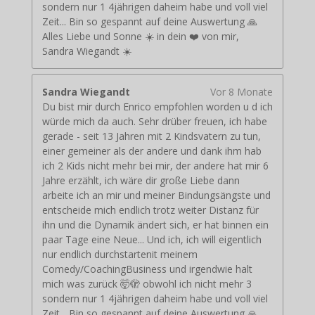
sondern nur 1 4jährigen daheim habe und voll viel
Zeit... Bin so gespannt auf deine Auswertung 🙏
Alles Liebe und Sonne ☀️ in dein ❤️ von mir,
Sandra Wiegandt ☀️
Sandra Wiegandt
Vor 8 Monate
Du bist mir durch Enrico empfohlen worden u d ich
würde mich da auch. Sehr drüber freuen, ich habe
gerade - seit 13 Jahren mit 2 Kindsvatern zu tun,
einer gemeiner als der andere und dank ihm hab
ich 2 Kids nicht mehr bei mir, der andere hat mir 6
Jahre erzählt, ich wäre dir große Liebe dann
arbeite ich an mir und meiner Bindungsängste und
entscheide mich endlich trotz weiter Distanz für
ihn und die Dynamik ändert sich, er hat binnen ein
paar Tage eine Neue... Und ich, ich will eigentlich
nur endlich durchstartenit meinem
Comedy/CoachingBusiness und irgendwie halt
mich was zurück 🤯🫣 obwohl ich nicht mehr 3
sondern nur 1 4jährigen daheim habe und voll viel
Zeit... Bin so gespannt auf deine Auswertung 🙏