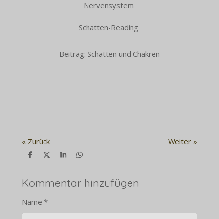
Nervensystem
Schatten-Reading
Beitrag: Schatten und Chakren
«
Zurück
Weiter
»
T
T
T
T
e
e
e
e
i
i
i
i
l
l
l
l
Kommentar hinzufügen
e
e
e
e
n
n
n
n
Name *