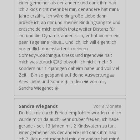
einer gemeiner als der andere und dank ihm hab
ich 2 Kids nicht mehr bei mir, der andere hat mir 6
Jahre erzählt, ich wäre dir große Liebe dann
arbeite ich an mir und meiner Bindungsängste und
entscheide mich endlich trotz weiter Distanz für
ihn und die Dynamik ändert sich, er hat binnen ein
paar Tage eine Neue... Und ich, ich will eigentlich
nur endlich durchstartenit meinem
Comedy/CoachingBusiness und irgendwie halt
mich was zurück 🤯🫣 obwohl ich nicht mehr 3
sondern nur 1 4jährigen daheim habe und voll viel
Zeit... Bin so gespannt auf deine Auswertung 🙏
Alles Liebe und Sonne ☀️ in dein ❤️ von mir,
Sandra Wiegandt ☀️
Sandra Wiegandt
Vor 8 Monate
Du bist mir durch Enrico empfohlen worden u d ich
würde mich da auch. Sehr drüber freuen, ich habe
gerade - seit 13 Jahren mit 2 Kindsvatern zu tun,
einer gemeiner als der andere und dank ihm hab
ich 2 Kids nicht mehr bei mir, der andere hat mir 6