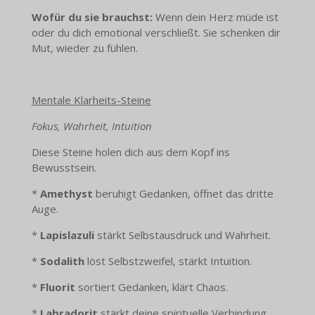
Wofür du sie brauchst:
Wenn dein Herz müde ist
oder du dich emotional verschließt. Sie schenken dir
Mut, wieder zu fühlen.
Mentale Klarheits-Steine
Fokus, Wahrheit, Intuition
Diese Steine holen dich aus dem Kopf ins
Bewusstsein.
*
Amethyst
beruhigt Gedanken, öffnet das dritte
Auge.
*
Lapislazuli
stärkt Selbstausdruck und Wahrheit.
*
Sodalith
löst Selbstzweifel, stärkt Intuition.
*
Fluorit
sortiert Gedanken, klärt Chaos.
*
Labradorit
stärkt deine spirituelle Verbindung