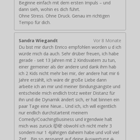
Beginne einfach mit dem ersten Impuls – und
dann sieh, wohin es dich führt.
Ohne Stress. Ohne Druck. Genau im richtigen
Tempo für dich.
Sandra Wiegandt
Vor 8 Monate
Du bist mir durch Enrico empfohlen worden u d ich
würde mich da auch. Sehr drüber freuen, ich habe
gerade - seit 13 Jahren mit 2 Kindsvatern zu tun,
einer gemeiner als der andere und dank ihm hab
ich 2 Kids nicht mehr bei mir, der andere hat mir 6
Jahre erzählt, ich wäre dir große Liebe dann
arbeite ich an mir und meiner Bindungsängste und
entscheide mich endlich trotz weiter Distanz für
ihn und die Dynamik ändert sich, er hat binnen ein
paar Tage eine Neue... Und ich, ich will eigentlich
nur endlich durchstartenit meinem
Comedy/CoachingBusiness und irgendwie halt
mich was zurück 🤯🫣 obwohl ich nicht mehr 3
sondern nur 1 4jährigen daheim habe und voll viel
Zeit... Bin so gespannt auf deine Auswertung 🙏