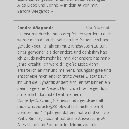
Alles Liebe und Sonne ☀️ in dein ❤️ von mir,
Sandra Wiegandt ☀️
Sandra Wiegandt
Vor 8 Monate
Du bist mir durch Enrico empfohlen worden u d ich
würde mich da auch. Sehr drüber freuen, ich habe
gerade - seit 13 Jahren mit 2 Kindsvatern zu tun,
einer gemeiner als der andere und dank ihm hab
ich 2 Kids nicht mehr bei mir, der andere hat mir 6
Jahre erzählt, ich wäre dir große Liebe dann
arbeite ich an mir und meiner Bindungsängste und
entscheide mich endlich trotz weiter Distanz für
ihn und die Dynamik ändert sich, er hat binnen ein
paar Tage eine Neue... Und ich, ich will eigentlich
nur endlich durchstartenit meinem
Comedy/CoachingBusiness und irgendwie halt
mich was zurück 🤯🫣 obwohl ich nicht mehr 3
sondern nur 1 4jährigen daheim habe und voll viel
Zeit... Bin so gespannt auf deine Auswertung 🙏
Alles Liebe und Sonne ☀️ in dein ❤️ von mir,