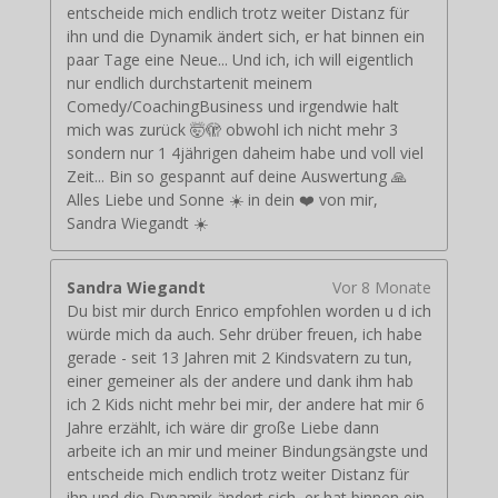
entscheide mich endlich trotz weiter Distanz für
ihn und die Dynamik ändert sich, er hat binnen ein
paar Tage eine Neue... Und ich, ich will eigentlich
nur endlich durchstartenit meinem
Comedy/CoachingBusiness und irgendwie halt
mich was zurück 🤯🫣 obwohl ich nicht mehr 3
sondern nur 1 4jährigen daheim habe und voll viel
Zeit... Bin so gespannt auf deine Auswertung 🙏
Alles Liebe und Sonne ☀️ in dein ❤️ von mir,
Sandra Wiegandt ☀️
Sandra Wiegandt
Vor 8 Monate
Du bist mir durch Enrico empfohlen worden u d ich
würde mich da auch. Sehr drüber freuen, ich habe
gerade - seit 13 Jahren mit 2 Kindsvatern zu tun,
einer gemeiner als der andere und dank ihm hab
ich 2 Kids nicht mehr bei mir, der andere hat mir 6
Jahre erzählt, ich wäre dir große Liebe dann
arbeite ich an mir und meiner Bindungsängste und
entscheide mich endlich trotz weiter Distanz für
ihn und die Dynamik ändert sich, er hat binnen ein