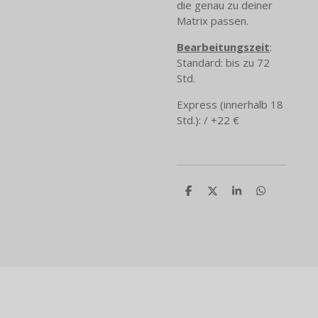
die genau zu deiner
Matrix passen.
Bearbeitungszeit
:
Standard: bis zu 72
Std.
Express (innerhalb 18
Std.): / +22 €
T
T
T
T
e
e
e
e
i
i
i
i
l
l
l
l
e
e
e
e
n
n
n
n