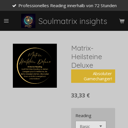
Professionelles Reading innerhalb von 72 Stunden
Zum
Hauptinhalt
springen
Soulmatrix insights
Matrix-
Heilsteine
Deluxe
Absoluter
Gamechanger!
33,33 €
Reading