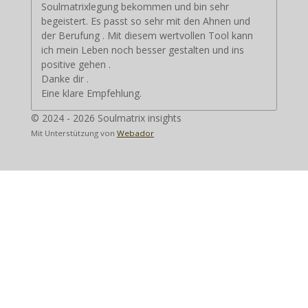
Soulmatrixlegung bekommen und bin sehr
begeistert. Es passt so sehr mit den Ahnen und
der Berufung . Mit diesem wertvollen Tool kann
ich mein Leben noch besser gestalten und ins
positive gehen .
Danke dir .
Eine klare Empfehlung.
© 2024 - 2026 Soulmatrix insights
Mit Unterstützung von
Webador