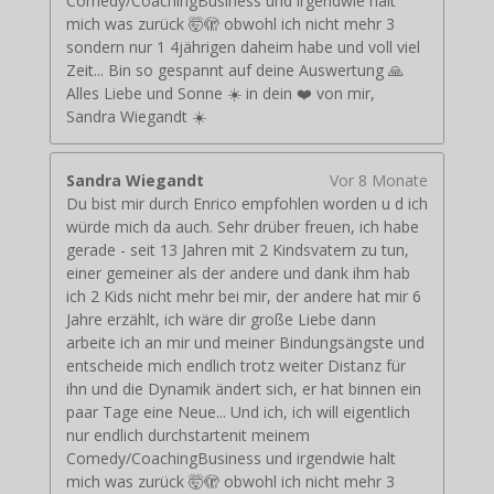
Comedy/CoachingBusiness und irgendwie halt
mich was zurück 🤯🫣 obwohl ich nicht mehr 3
sondern nur 1 4jährigen daheim habe und voll viel
Zeit... Bin so gespannt auf deine Auswertung 🙏
Alles Liebe und Sonne ☀️ in dein ❤️ von mir,
Sandra Wiegandt ☀️
Sandra Wiegandt
Vor 8 Monate
Du bist mir durch Enrico empfohlen worden u d ich
würde mich da auch. Sehr drüber freuen, ich habe
gerade - seit 13 Jahren mit 2 Kindsvatern zu tun,
einer gemeiner als der andere und dank ihm hab
ich 2 Kids nicht mehr bei mir, der andere hat mir 6
Jahre erzählt, ich wäre dir große Liebe dann
arbeite ich an mir und meiner Bindungsängste und
entscheide mich endlich trotz weiter Distanz für
ihn und die Dynamik ändert sich, er hat binnen ein
paar Tage eine Neue... Und ich, ich will eigentlich
nur endlich durchstartenit meinem
Comedy/CoachingBusiness und irgendwie halt
mich was zurück 🤯🫣 obwohl ich nicht mehr 3