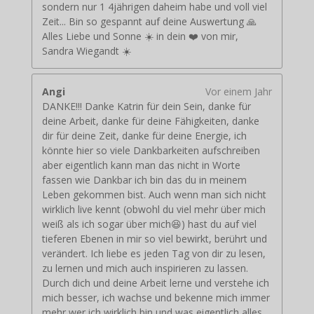
sondern nur 1 4jährigen daheim habe und voll viel
Zeit... Bin so gespannt auf deine Auswertung 🙏
Alles Liebe und Sonne ☀️ in dein ❤️ von mir,
Sandra Wiegandt ☀️
Angi
Vor einem Jahr
DANKE!!! Danke Katrin für dein Sein, danke für
deine Arbeit, danke für deine Fähigkeiten, danke
dir für deine Zeit, danke für deine Energie, ich
könnte hier so viele Dankbarkeiten aufschreiben
aber eigentlich kann man das nicht in Worte
fassen wie Dankbar ich bin das du in meinem
Leben gekommen bist. Auch wenn man sich nicht
wirklich live kennt (obwohl du viel mehr über mich
weiß als ich sogar über mich😆) hast du auf viel
tieferen Ebenen in mir so viel bewirkt, berührt und
verändert. Ich liebe es jeden Tag von dir zu lesen,
zu lernen und mich auch inspirieren zu lassen.
Durch dich und deine Arbeit lerne und verstehe ich
mich besser, ich wachse und bekenne mich immer
mehr wer ich wirklich bin und was eigentlich alles