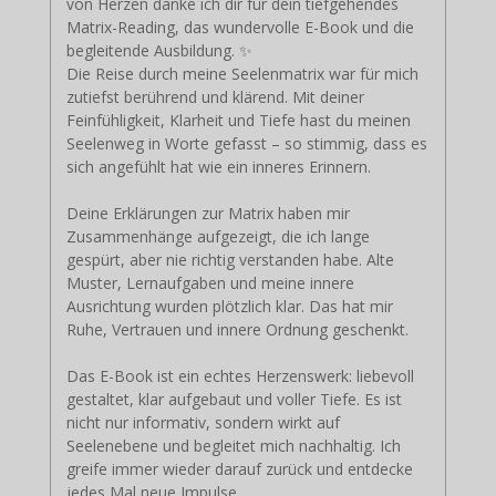
von Herzen danke ich dir für dein tiefgehendes
Matrix-Reading, das wundervolle E-Book und die
begleitende Ausbildung. ✨
Die Reise durch meine Seelenmatrix war für mich
zutiefst berührend und klärend. Mit deiner
Feinfühligkeit, Klarheit und Tiefe hast du meinen
Seelenweg in Worte gefasst – so stimmig, dass es
sich angefühlt hat wie ein inneres Erinnern.
Deine Erklärungen zur Matrix haben mir
Zusammenhänge aufgezeigt, die ich lange
gespürt, aber nie richtig verstanden habe. Alte
Muster, Lernaufgaben und meine innere
Ausrichtung wurden plötzlich klar. Das hat mir
Ruhe, Vertrauen und innere Ordnung geschenkt.
Das E-Book ist ein echtes Herzenswerk: liebevoll
gestaltet, klar aufgebaut und voller Tiefe. Es ist
nicht nur informativ, sondern wirkt auf
Seelenebene und begleitet mich nachhaltig. Ich
greife immer wieder darauf zurück und entdecke
jedes Mal neue Impulse.