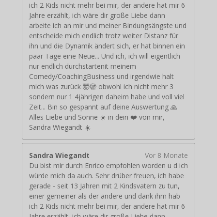
ich 2 Kids nicht mehr bei mir, der andere hat mir 6
Jahre erzählt, ich wäre dir große Liebe dann
arbeite ich an mir und meiner Bindungsängste und
entscheide mich endlich trotz weiter Distanz für
ihn und die Dynamik ändert sich, er hat binnen ein
paar Tage eine Neue... Und ich, ich will eigentlich
nur endlich durchstartenit meinem
Comedy/CoachingBusiness und irgendwie halt
mich was zurück 🤯🫣 obwohl ich nicht mehr 3
sondern nur 1 4jährigen daheim habe und voll viel
Zeit... Bin so gespannt auf deine Auswertung 🙏
Alles Liebe und Sonne ☀️ in dein ❤️ von mir,
Sandra Wiegandt ☀️
Sandra Wiegandt
Vor 8 Monate
Du bist mir durch Enrico empfohlen worden u d ich
würde mich da auch. Sehr drüber freuen, ich habe
gerade - seit 13 Jahren mit 2 Kindsvatern zu tun,
einer gemeiner als der andere und dank ihm hab
ich 2 Kids nicht mehr bei mir, der andere hat mir 6
Jahre erzählt, ich wäre dir große Liebe dann