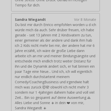
Tempo für dich.
Sandra Wiegandt
Vor 8 Monate
Du bist mir durch Enrico empfohlen worden u d ich
würde mich da auch. Sehr drüber freuen, ich habe
gerade - seit 13 Jahren mit 2 Kindsvatern zu tun,
einer gemeiner als der andere und dank ihm hab
ich 2 Kids nicht mehr bei mir, der andere hat mir 6
Jahre erzählt, ich wäre dir große Liebe dann
arbeite ich an mir und meiner Bindungsängste und
entscheide mich endlich trotz weiter Distanz für
ihn und die Dynamik ändert sich, er hat binnen ein
paar Tage eine Neue... Und ich, ich will eigentlich
nur endlich durchstartenit meinem
Comedy/CoachingBusiness und irgendwie halt
mich was zurück 🤯🫣 obwohl ich nicht mehr 3
sondern nur 1 4jährigen daheim habe und voll viel
Zeit... Bin so gespannt auf deine Auswertung 🙏
Alles Liebe und Sonne ☀️ in dein ❤️ von mir,
Sandra Wiegandt ☀️