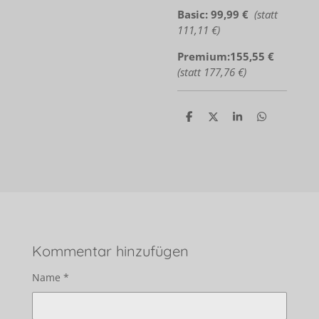
Basic: 99,99 €
(
statt
111,11 €)
Premium:155,55 €
(statt 177,76 €)
T
T
T
T
e
e
e
e
i
i
i
i
l
l
l
l
e
e
e
e
n
n
n
n
Kommentar hinzufügen
Name *