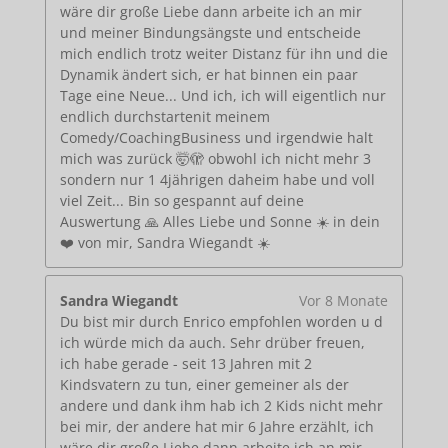
wäre dir große Liebe dann arbeite ich an mir
und meiner Bindungsängste und entscheide
mich endlich trotz weiter Distanz für ihn und die
Dynamik ändert sich, er hat binnen ein paar
Tage eine Neue... Und ich, ich will eigentlich nur
endlich durchstartenit meinem
Comedy/CoachingBusiness und irgendwie halt
mich was zurück 🤯🫣 obwohl ich nicht mehr 3
sondern nur 1 4jährigen daheim habe und voll
viel Zeit... Bin so gespannt auf deine
Auswertung 🙏 Alles Liebe und Sonne ☀️ in dein
❤️ von mir, Sandra Wiegandt ☀️
Sandra Wiegandt
Vor 8 Monate
Du bist mir durch Enrico empfohlen worden u d
ich würde mich da auch. Sehr drüber freuen,
ich habe gerade - seit 13 Jahren mit 2
Kindsvatern zu tun, einer gemeiner als der
andere und dank ihm hab ich 2 Kids nicht mehr
bei mir, der andere hat mir 6 Jahre erzählt, ich
wäre dir große Liebe dann arbeite ich an mir