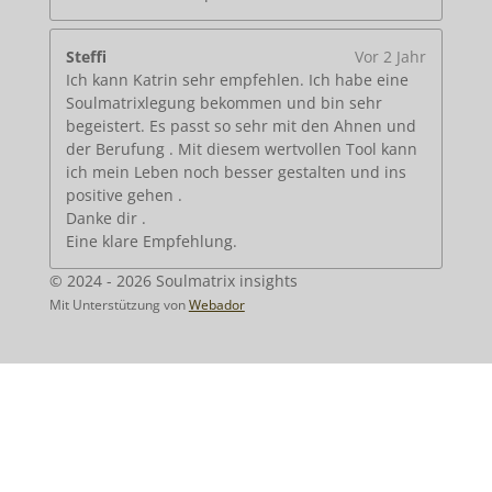
Steffi
Vor 2 Jahr
Ich kann Katrin sehr empfehlen. Ich habe eine
Soulmatrixlegung bekommen und bin sehr
begeistert. Es passt so sehr mit den Ahnen und
der Berufung . Mit diesem wertvollen Tool kann
ich mein Leben noch besser gestalten und ins
positive gehen .
Danke dir .
Eine klare Empfehlung.
© 2024 - 2026 Soulmatrix insights
Mit Unterstützung von
Webador