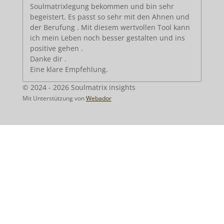
Soulmatrixlegung bekommen und bin sehr
begeistert. Es passt so sehr mit den Ahnen und
der Berufung . Mit diesem wertvollen Tool kann
ich mein Leben noch besser gestalten und ins
positive gehen .
Danke dir .
Eine klare Empfehlung.
© 2024 - 2026 Soulmatrix insights
Mit Unterstützung von
Webador