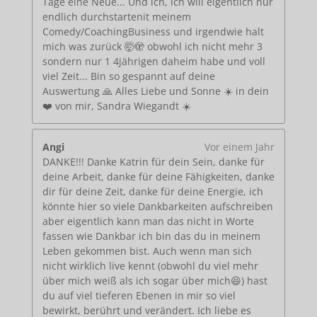
Tage eine Neue... Und ich, ich will eigentlich nur
endlich durchstartenit meinem
Comedy/CoachingBusiness und irgendwie halt
mich was zurück 🤯🫣 obwohl ich nicht mehr 3
sondern nur 1 4jährigen daheim habe und voll
viel Zeit... Bin so gespannt auf deine
Auswertung 🙏 Alles Liebe und Sonne ☀️ in dein
❤️ von mir, Sandra Wiegandt ☀️
Angi
Vor einem Jahr
DANKE!!! Danke Katrin für dein Sein, danke für
deine Arbeit, danke für deine Fähigkeiten, danke
dir für deine Zeit, danke für deine Energie, ich
könnte hier so viele Dankbarkeiten aufschreiben
aber eigentlich kann man das nicht in Worte
fassen wie Dankbar ich bin das du in meinem
Leben gekommen bist. Auch wenn man sich
nicht wirklich live kennt (obwohl du viel mehr
über mich weiß als ich sogar über mich😆) hast
du auf viel tieferen Ebenen in mir so viel
bewirkt, berührt und verändert. Ich liebe es