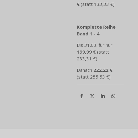
€
(statt 133,33 €)
Komplette Reihe
Band 1 - 4
Bis 31.03. für nur
199,99 €
(statt
233,31 €)
Danach
222,22 €
(statt 255 53 €)
T
T
T
T
e
e
e
e
i
i
i
i
l
l
l
l
e
e
e
e
n
n
n
n