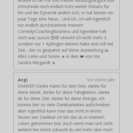
arbeite ich an mir und meiner Bindungsängste und
entscheide mich endlich trotz weiter Distanz für
ihn und die Dynamik ändert sich, er hat binnen ein
paar Tage eine Neue... Und ich, ich will eigentlich
nur endlich durchstartenit meinem
Comedy/CoachingBusiness und irgendwie halt
mich was zurück 🤯🫣 obwohl ich nicht mehr 3
sondern nur 1 4jährigen daheim habe und voll viel
Zeit... Bin so gespannt auf deine Auswertung 🙏
Alles Liebe und Sonne ☀️ in dein ❤️ von mir,
Sandra Wiegandt ☀️
Angi
Vor einem Jahr
DANKE!!! Danke Katrin für dein Sein, danke für
deine Arbeit, danke für deine Fähigkeiten, danke
dir für deine Zeit, danke für deine Energie, ich
könnte hier so viele Dankbarkeiten aufschreiben
aber eigentlich kann man das nicht in Worte
fassen wie Dankbar ich bin das du in meinem
Leben gekommen bist. Auch wenn man sich nicht
wirklich live kennt (obwohl du viel mehr über mich