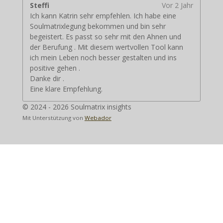
Steffi
Vor 2 Jahr
Ich kann Katrin sehr empfehlen. Ich habe eine
Soulmatrixlegung bekommen und bin sehr
begeistert. Es passt so sehr mit den Ahnen und
der Berufung . Mit diesem wertvollen Tool kann
ich mein Leben noch besser gestalten und ins
positive gehen .
Danke dir .
Eine klare Empfehlung.
© 2024 - 2026 Soulmatrix insights
Mit Unterstützung von
Webador