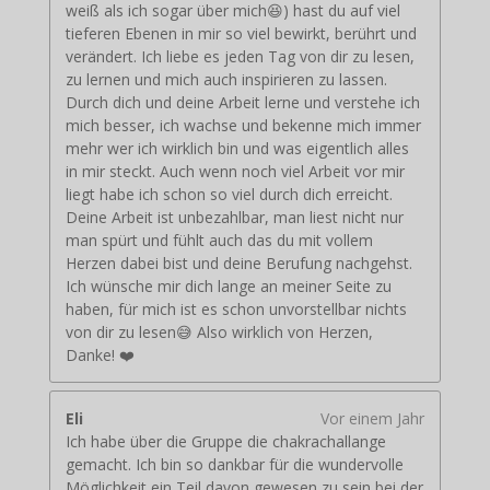
weiß als ich sogar über mich😆) hast du auf viel
tieferen Ebenen in mir so viel bewirkt, berührt und
verändert. Ich liebe es jeden Tag von dir zu lesen,
zu lernen und mich auch inspirieren zu lassen.
Durch dich und deine Arbeit lerne und verstehe ich
mich besser, ich wachse und bekenne mich immer
mehr wer ich wirklich bin und was eigentlich alles
in mir steckt. Auch wenn noch viel Arbeit vor mir
liegt habe ich schon so viel durch dich erreicht.
Deine Arbeit ist unbezahlbar, man liest nicht nur
man spürt und fühlt auch das du mit vollem
Herzen dabei bist und deine Berufung nachgehst.
Ich wünsche mir dich lange an meiner Seite zu
haben, für mich ist es schon unvorstellbar nichts
von dir zu lesen😅 Also wirklich von Herzen,
Danke! ❤️
Eli
Vor einem Jahr
Ich habe über die Gruppe die chakrachallange
gemacht. Ich bin so dankbar für die wundervolle
Möglichkeit ein Teil davon gewesen zu sein bei der