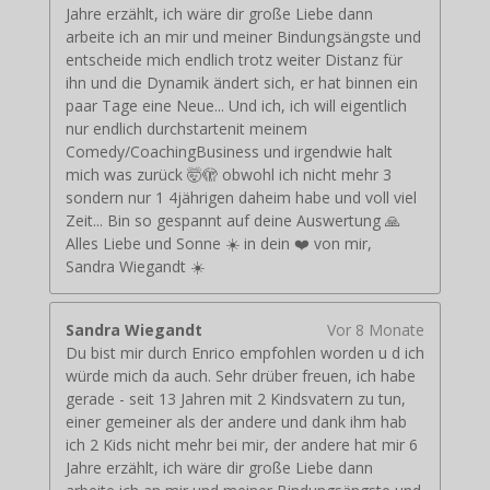
Jahre erzählt, ich wäre dir große Liebe dann
arbeite ich an mir und meiner Bindungsängste und
entscheide mich endlich trotz weiter Distanz für
ihn und die Dynamik ändert sich, er hat binnen ein
paar Tage eine Neue... Und ich, ich will eigentlich
nur endlich durchstartenit meinem
Comedy/CoachingBusiness und irgendwie halt
mich was zurück 🤯🫣 obwohl ich nicht mehr 3
sondern nur 1 4jährigen daheim habe und voll viel
Zeit... Bin so gespannt auf deine Auswertung 🙏
Alles Liebe und Sonne ☀️ in dein ❤️ von mir,
Sandra Wiegandt ☀️
Sandra Wiegandt
Vor 8 Monate
Du bist mir durch Enrico empfohlen worden u d ich
würde mich da auch. Sehr drüber freuen, ich habe
gerade - seit 13 Jahren mit 2 Kindsvatern zu tun,
einer gemeiner als der andere und dank ihm hab
ich 2 Kids nicht mehr bei mir, der andere hat mir 6
Jahre erzählt, ich wäre dir große Liebe dann