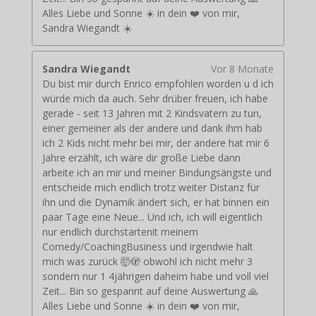
Alles Liebe und Sonne ☀️ in dein ❤️ von mir,
Sandra Wiegandt ☀️
Sandra Wiegandt
Vor 8 Monate
Du bist mir durch Enrico empfohlen worden u d ich
würde mich da auch. Sehr drüber freuen, ich habe
gerade - seit 13 Jahren mit 2 Kindsvatern zu tun,
einer gemeiner als der andere und dank ihm hab
ich 2 Kids nicht mehr bei mir, der andere hat mir 6
Jahre erzählt, ich wäre dir große Liebe dann
arbeite ich an mir und meiner Bindungsängste und
entscheide mich endlich trotz weiter Distanz für
ihn und die Dynamik ändert sich, er hat binnen ein
paar Tage eine Neue... Und ich, ich will eigentlich
nur endlich durchstartenit meinem
Comedy/CoachingBusiness und irgendwie halt
mich was zurück 🤯🫣 obwohl ich nicht mehr 3
sondern nur 1 4jährigen daheim habe und voll viel
Zeit... Bin so gespannt auf deine Auswertung 🙏
Alles Liebe und Sonne ☀️ in dein ❤️ von mir,