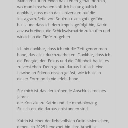
Manchmal führt einen das Leben genau dorthin,
wo man hinschauen soll. Ich bin unglaublich
dankbar, dass mich das Universum auf die
Instagram-Seite von Soulmatrixinsights geführt
hat – und dass ich dem Impuls gefolgt bin, Katrin
anzuschreiben, die Schicksalsmatrix zu kaufen und
wirklich in die Tiefe zu gehen.
Ich bin dankbar, dass ich mir die Zeit genommen
habe, das alles durchzuarbeiten. Dankbar, dass ich
die Energie, den Fokus und die Offenheit hatte, es
zu verstehen. Denn genau daraus hat sich eine
Lawine an Erkenntnissen gelöst, wie ich sie in
dieser Form noch nie erlebt habe.
Für mich ist das der krönende Abschluss meines
Jahres:
der Kontakt zu Katrin und die mind-blowing
Einsichten, die daraus entstanden sind.
Katrin ist einer der liebevollsten Online-Menschen,
denen ich 2025 begegnet bin. Ihre Arbeit ist