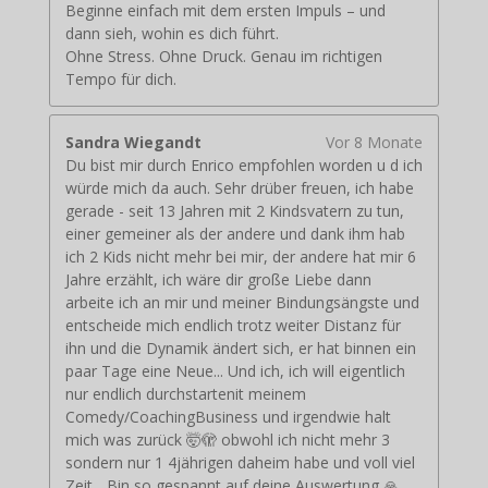
Beginne einfach mit dem ersten Impuls – und
dann sieh, wohin es dich führt.
Ohne Stress. Ohne Druck. Genau im richtigen
Tempo für dich.
Sandra Wiegandt
Vor 8 Monate
Du bist mir durch Enrico empfohlen worden u d ich
würde mich da auch. Sehr drüber freuen, ich habe
gerade - seit 13 Jahren mit 2 Kindsvatern zu tun,
einer gemeiner als der andere und dank ihm hab
ich 2 Kids nicht mehr bei mir, der andere hat mir 6
Jahre erzählt, ich wäre dir große Liebe dann
arbeite ich an mir und meiner Bindungsängste und
entscheide mich endlich trotz weiter Distanz für
ihn und die Dynamik ändert sich, er hat binnen ein
paar Tage eine Neue... Und ich, ich will eigentlich
nur endlich durchstartenit meinem
Comedy/CoachingBusiness und irgendwie halt
mich was zurück 🤯🫣 obwohl ich nicht mehr 3
sondern nur 1 4jährigen daheim habe und voll viel
Zeit... Bin so gespannt auf deine Auswertung 🙏