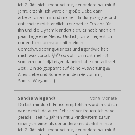
ich 2 Kids nicht mehr bei mir, der andere hat mir 6
Jahre erzählt, ich wäre dir große Liebe dann
arbeite ich an mir und meiner Bindungsängste und
entscheide mich endlich trotz weiter Distanz für
ihn und die Dynamik ändert sich, er hat binnen ein
paar Tage eine Neue... Und ich, ich will eigentlich
nur endlich durchstartenit meinem
Comedy/CoachingBusiness und irgendwie halt
mich was zurück 🤯🫣 obwohl ich nicht mehr 3
sondern nur 1 4jährigen daheim habe und voll viel
Zeit... Bin so gespannt auf deine Auswertung 🙏
Alles Liebe und Sonne ☀️ in dein ❤️ von mir,
Sandra Wiegandt ☀️
Sandra Wiegandt
Vor 8 Monate
Du bist mir durch Enrico empfohlen worden u d ich
würde mich da auch. Sehr drüber freuen, ich habe
gerade - seit 13 Jahren mit 2 Kindsvatern zu tun,
einer gemeiner als der andere und dank ihm hab
ich 2 Kids nicht mehr bei mir, der andere hat mir 6