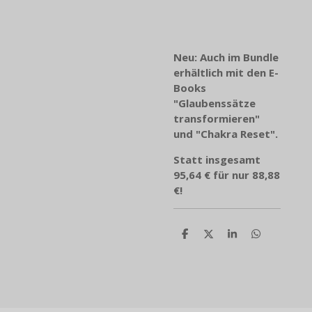
Neu: Auch im Bundle
erhältlich mit den E-
Books
"Glaubenssätze
transformieren"
und "Chakra Reset".
Statt insgesamt
95,64 € für nur 88,88
€!
T
T
T
T
e
e
e
e
i
i
i
i
l
l
l
l
e
e
e
e
n
n
n
n