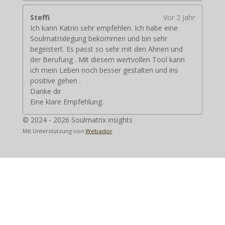
Steffi
Vor 2 Jahr
Ich kann Katrin sehr empfehlen. Ich habe eine
Soulmatrixlegung bekommen und bin sehr
begeistert. Es passt so sehr mit den Ahnen und
der Berufung . Mit diesem wertvollen Tool kann
ich mein Leben noch besser gestalten und ins
positive gehen .
Danke dir .
Eine klare Empfehlung.
© 2024 - 2026 Soulmatrix insights
Mit Unterstützung von
Webador