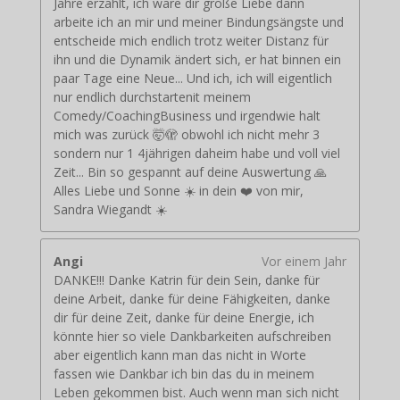
Jahre erzählt, ich wäre dir große Liebe dann
arbeite ich an mir und meiner Bindungsängste und
entscheide mich endlich trotz weiter Distanz für
ihn und die Dynamik ändert sich, er hat binnen ein
paar Tage eine Neue... Und ich, ich will eigentlich
nur endlich durchstartenit meinem
Comedy/CoachingBusiness und irgendwie halt
mich was zurück 🤯🫣 obwohl ich nicht mehr 3
sondern nur 1 4jährigen daheim habe und voll viel
Zeit... Bin so gespannt auf deine Auswertung 🙏
Alles Liebe und Sonne ☀️ in dein ❤️ von mir,
Sandra Wiegandt ☀️
Angi
Vor einem Jahr
DANKE!!! Danke Katrin für dein Sein, danke für
deine Arbeit, danke für deine Fähigkeiten, danke
dir für deine Zeit, danke für deine Energie, ich
könnte hier so viele Dankbarkeiten aufschreiben
aber eigentlich kann man das nicht in Worte
fassen wie Dankbar ich bin das du in meinem
Leben gekommen bist. Auch wenn man sich nicht