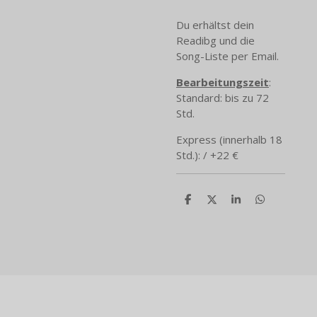
Du erhältst dein
Readibg und die
Song-Liste per Email.
Bearbeitungszeit
:
Standard: bis zu 72
Std.
Express (innerhalb 18
Std.): / +22 €
T
T
T
T
e
e
e
e
i
i
i
i
l
l
l
l
e
e
e
e
n
n
n
n