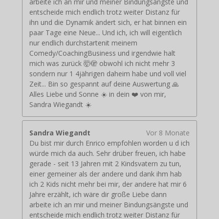
arbeite ich an mir und meiner Bindungsängste und
entscheide mich endlich trotz weiter Distanz für
ihn und die Dynamik ändert sich, er hat binnen ein
paar Tage eine Neue... Und ich, ich will eigentlich
nur endlich durchstartenit meinem
Comedy/CoachingBusiness und irgendwie halt
mich was zurück 🤯🫣 obwohl ich nicht mehr 3
sondern nur 1 4jährigen daheim habe und voll viel
Zeit... Bin so gespannt auf deine Auswertung 🙏
Alles Liebe und Sonne ☀️ in dein ❤️ von mir,
Sandra Wiegandt ☀️
Sandra Wiegandt
Vor 8 Monate
Du bist mir durch Enrico empfohlen worden u d ich
würde mich da auch. Sehr drüber freuen, ich habe
gerade - seit 13 Jahren mit 2 Kindsvatern zu tun,
einer gemeiner als der andere und dank ihm hab
ich 2 Kids nicht mehr bei mir, der andere hat mir 6
Jahre erzählt, ich wäre dir große Liebe dann
arbeite ich an mir und meiner Bindungsängste und
entscheide mich endlich trotz weiter Distanz für