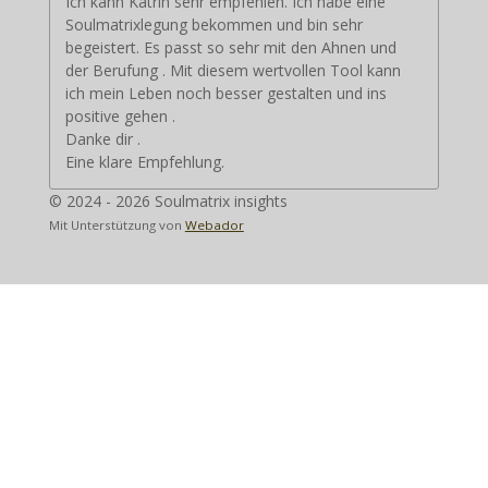
Ich kann Katrin sehr empfehlen. Ich habe eine
Soulmatrixlegung bekommen und bin sehr
begeistert. Es passt so sehr mit den Ahnen und
der Berufung . Mit diesem wertvollen Tool kann
ich mein Leben noch besser gestalten und ins
positive gehen .
Danke dir .
Eine klare Empfehlung.
© 2024 - 2026 Soulmatrix insights
Mit Unterstützung von
Webador