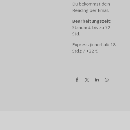
Du bekommst dein
Reading per Email.
Bearbeitungszeit
:
Standard: bis zu 72
Std.
Express (innerhalb 18
Std.): / +22 €
T
T
T
T
e
e
e
e
i
i
i
i
l
l
l
l
e
e
e
e
n
n
n
n