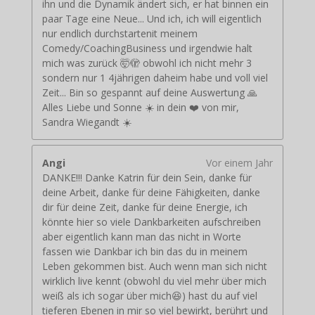
ihn und die Dynamik ändert sich, er hat binnen ein
paar Tage eine Neue... Und ich, ich will eigentlich
nur endlich durchstartenit meinem
Comedy/CoachingBusiness und irgendwie halt
mich was zurück 🤯🫣 obwohl ich nicht mehr 3
sondern nur 1 4jährigen daheim habe und voll viel
Zeit... Bin so gespannt auf deine Auswertung 🙏
Alles Liebe und Sonne ☀️ in dein ❤️ von mir,
Sandra Wiegandt ☀️
Angi
Vor einem Jahr
DANKE!!! Danke Katrin für dein Sein, danke für
deine Arbeit, danke für deine Fähigkeiten, danke
dir für deine Zeit, danke für deine Energie, ich
könnte hier so viele Dankbarkeiten aufschreiben
aber eigentlich kann man das nicht in Worte
fassen wie Dankbar ich bin das du in meinem
Leben gekommen bist. Auch wenn man sich nicht
wirklich live kennt (obwohl du viel mehr über mich
weiß als ich sogar über mich😆) hast du auf viel
tieferen Ebenen in mir so viel bewirkt, berührt und