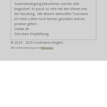
Soulmatrixlegung bekommen und bin sehr
begeistert. Es passt so sehr mit den Ahnen und
der Berufung . Mit diesem wertvollen Tool kann
ich mein Leben noch besser gestalten und ins
positive gehen .
Danke dir .
Eine klare Empfehlung.
© 2024 - 2026 Soulmatrix insights
Mit Unterstützung von
Webador