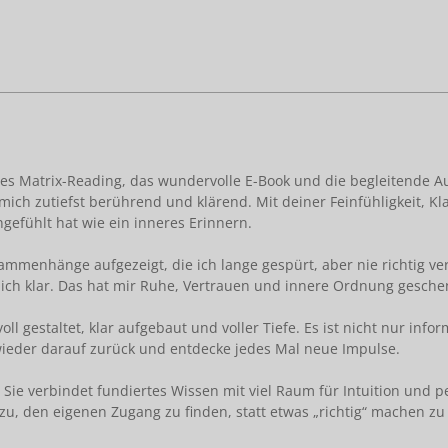
des Matrix-Reading, das wundervolle E-Book und die begleitende A
mich zutiefst berührend und klärend. Mit deiner Feinfühligkeit, K
ngefühlt hat wie ein inneres Erinnern.
mmenhänge aufgezeigt, die ich lange gespürt, aber nie richtig v
ich klar. Das hat mir Ruhe, Vertrauen und innere Ordnung gesche
oll gestaltet, klar aufgebaut und voller Tiefe. Es ist nicht nur inf
 wieder darauf zurück und entdecke jedes Mal neue Impulse.
. Sie verbindet fundiertes Wissen mit viel Raum für Intuition und 
zu, den eigenen Zugang zu finden, statt etwas „richtig“ machen zu