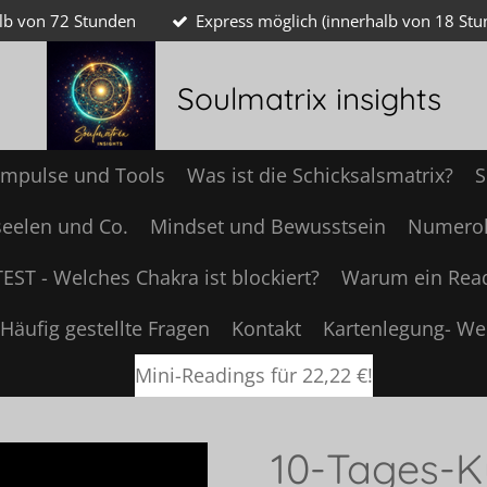
alb von 72 Stunden
Express möglich (innerhalb von 18 Stu
Soulmatrix insights
 Impulse und Tools
Was ist die Schicksalsmatrix?
S
seelen und Co.
Mindset und Bewusstsein
Numerol
TEST - Welches Chakra ist blockiert?
Warum ein Rea
Häufig gestellte Fragen
Kontakt
Kartenlegung- We
Mini-Readings für 22,22 €!
10-Tages-K