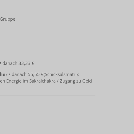
m-Gruppe
/
danach 33,33 €
cher
/ danach 55,55 €(Schicksalsmatrix -
hen Energie im Sakralchakra / Zugang zu Geld