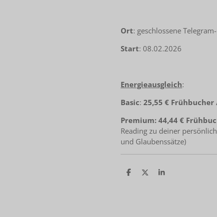
Ort
: geschlossene Telegra
Start
: 08.02.2026
Energieausgleich
:
Basic
:
25,55 € Frühbucher 
Premium: 44,44 € Frühbu
Reading zu deiner persönlic
und Glaubenssätze)
T
T
T
e
e
e
i
i
i
l
l
l
e
e
e
n
n
n