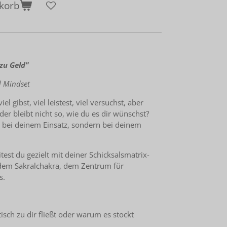
korb
zu Geld"
d Mindset
el gibst, viel leistest, viel versuchst, aber
er bleibt nicht so, wie du es dir wünschst?
t bei deinem Einsatz, sondern bei deinem
est du gezielt mit deiner Schicksalsmatrix-
 dem Sakralchakra, dem Zentrum für
s.
isch zu dir fließt oder warum es stockt