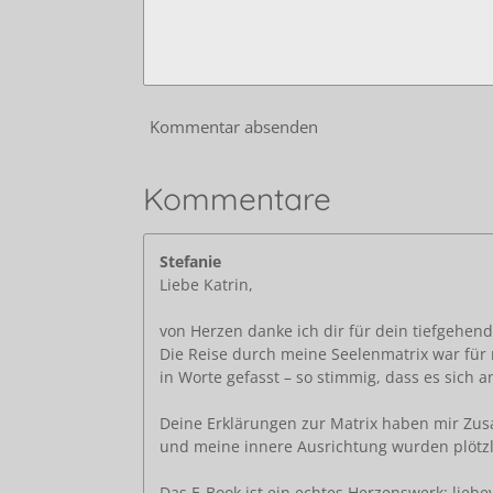
Kommentar absenden
Kommentare
Stefanie
Liebe Katrin,
von Herzen danke ich dir für dein tiefgehen
Die Reise durch meine Seelenmatrix war für 
in Worte gefasst – so stimmig, dass es sich a
Deine Erklärungen zur Matrix haben mir Zusa
und meine innere Ausrichtung wurden plötzl
Das E-Book ist ein echtes Herzenswerk: liebev