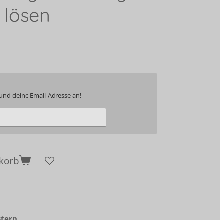
 lösen
und deine Email-Adresse an!
korb
stern