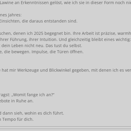
awine an Erkenntnissen gelöst, wie ich sie in dieser Form noch ni
nes Jahres:
Einsichten, die daraus entstanden sind.
nschen, denen ich 2025 begegnet bin. Ihre Arbeit ist präzise, warm
rer Führung, ihrer Intuition. Und gleichzeitig bleibt eines wichtig:
t dein Leben nicht neu. Das tust du selbst.
e, die bewegen. Impulse, die Türen öffnen.
ie hat mir Werkzeuge und Blickwinkel gegeben, mit denen ich es ve
ragst: „Womit fange ich an?“
ebote in Ruhe an.
 dann sieh, wohin es dich führt.
n Tempo für dich.