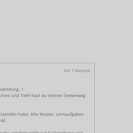
Vor 7 Monate
usbildung. ✨
larheit und Tiefe hast du meinen Seelenweg
erstanden habe. Alte Muster, Lernaufgaben
nkt.
ormativ, sondern wirkt auf Seelenebene und