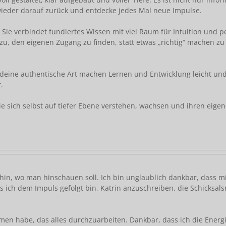
 wieder darauf zurück und entdecke jedes Mal neue Impulse.
. Sie verbindet fundiertes Wissen mit viel Raum für Intuition und 
zu, den eigenen Zugang zu finden, statt etwas „richtig“ machen zu
d deine authentische Art machen Lernen und Entwicklung leicht un
.
ie sich selbst auf tiefer Ebene verstehen, wachsen und ihren ei
in, wo man hinschauen soll. Ich bin unglaublich dankbar, dass mi
s ich dem Impuls gefolgt bin, Katrin anzuschreiben, die Schicksalsm
men habe, das alles durchzuarbeiten. Dankbar, dass ich die Energi