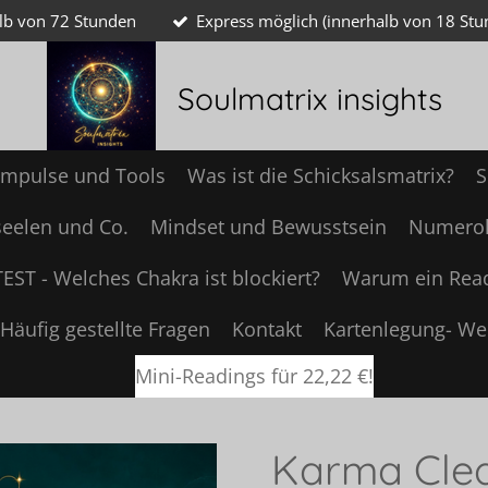
alb von 72 Stunden
Express möglich (innerhalb von 18 Stu
Soulmatrix insights
 Impulse und Tools
Was ist die Schicksalsmatrix?
S
seelen und Co.
Mindset und Bewusstsein
Numerol
TEST - Welches Chakra ist blockiert?
Warum ein Rea
Häufig gestellte Fragen
Kontakt
Kartenlegung- We
Mini-Readings für 22,22 €!
Karma Clea