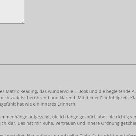
des Matrix-Reading, das wundervolle E-Book und die begleitende A
mich zutiefst berührend und klärend. Mit deiner Feinfühligkeit, K
ngefühlt hat wie ein inneres Erinnern.
mmenhänge aufgezeigt, die ich lange gespürt, aber nie richtig v
ich klar. Das hat mir Ruhe, Vertrauen und innere Ordnung gesche
oll gestaltet, klar aufgebaut und voller Tiefe. Es ist nicht nur inf