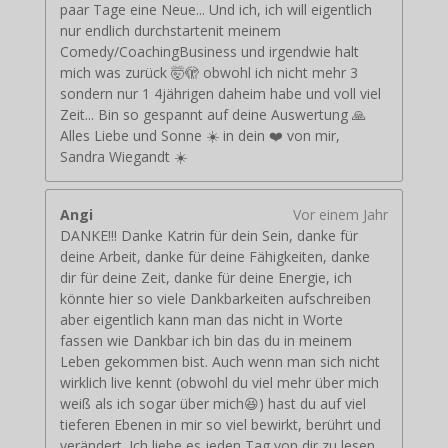
paar Tage eine Neue... Und ich, ich will eigentlich
nur endlich durchstartenit meinem
Comedy/CoachingBusiness und irgendwie halt
mich was zurück 🤯🫣 obwohl ich nicht mehr 3
sondern nur 1 4jährigen daheim habe und voll viel
Zeit... Bin so gespannt auf deine Auswertung 🙏
Alles Liebe und Sonne ☀️ in dein ❤️ von mir,
Sandra Wiegandt ☀️
Angi
Vor einem Jahr
DANKE!!! Danke Katrin für dein Sein, danke für
deine Arbeit, danke für deine Fähigkeiten, danke
dir für deine Zeit, danke für deine Energie, ich
könnte hier so viele Dankbarkeiten aufschreiben
aber eigentlich kann man das nicht in Worte
fassen wie Dankbar ich bin das du in meinem
Leben gekommen bist. Auch wenn man sich nicht
wirklich live kennt (obwohl du viel mehr über mich
weiß als ich sogar über mich😆) hast du auf viel
tieferen Ebenen in mir so viel bewirkt, berührt und
verändert. Ich liebe es jeden Tag von dir zu lesen,