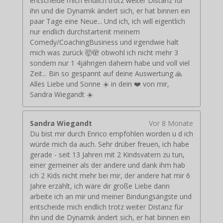
entscheide mich endlich trotz weiter Distanz für
ihn und die Dynamik ändert sich, er hat binnen ein
paar Tage eine Neue... Und ich, ich will eigentlich
nur endlich durchstartenit meinem
Comedy/CoachingBusiness und irgendwie halt
mich was zurück 🤯🫣 obwohl ich nicht mehr 3
sondern nur 1 4jährigen daheim habe und voll viel
Zeit... Bin so gespannt auf deine Auswertung 🙏
Alles Liebe und Sonne ☀️ in dein ❤️ von mir,
Sandra Wiegandt ☀️
Sandra Wiegandt
Vor 8 Monate
Du bist mir durch Enrico empfohlen worden u d ich
würde mich da auch. Sehr drüber freuen, ich habe
gerade - seit 13 Jahren mit 2 Kindsvatern zu tun,
einer gemeiner als der andere und dank ihm hab
ich 2 Kids nicht mehr bei mir, der andere hat mir 6
Jahre erzählt, ich wäre dir große Liebe dann
arbeite ich an mir und meiner Bindungsängste und
entscheide mich endlich trotz weiter Distanz für
ihn und die Dynamik ändert sich, er hat binnen ein