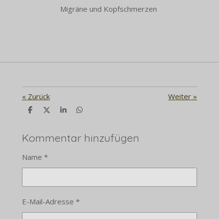
Migräne und Kopfschmerzen
«
Zurück
Weiter
»
T
T
T
T
e
e
e
e
i
i
i
i
l
l
l
l
Kommentar hinzufügen
e
e
e
e
n
n
n
n
Name *
E-Mail-Adresse *