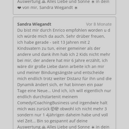
Auswertung 🙏 Alles Liebe und Sonne ☀️ in dein
❤️ von mir, Sandra Wiegandt ☀️
Sandra Wiegandt
Vor 8 Monate
Du bist mir durch Enrico empfohlen worden u d
ich würde mich da auch. Sehr drüber freuen,
ich habe gerade - seit 13 Jahren mit 2
Kindsvatern zu tun, einer gemeiner als der
andere und dank ihm hab ich 2 Kids nicht mehr
bei mir, der andere hat mir 6 Jahre erzählt, ich
wäre dir große Liebe dann arbeite ich an mir
und meiner Bindungsängste und entscheide
mich endlich trotz weiter Distanz für ihn und die
Dynamik ändert sich, er hat binnen ein paar
Tage eine Neue... Und ich, ich will eigentlich nur
endlich durchstartenit meinem
Comedy/CoachingBusiness und irgendwie halt
mich was zurück 🤯🫣 obwohl ich nicht mehr 3
sondern nur 1 4jährigen daheim habe und voll
viel Zeit... Bin so gespannt auf deine
Auswertung 🙏 Alles Liebe und Sonne ☀️ in dein