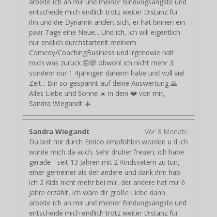
arbeite ich an mir und meiner Bindungsängste und
entscheide mich endlich trotz weiter Distanz für
ihn und die Dynamik ändert sich, er hat binnen ein
paar Tage eine Neue... Und ich, ich will eigentlich
nur endlich durchstartenit meinem
Comedy/CoachingBusiness und irgendwie halt
mich was zurück 🤯🫣 obwohl ich nicht mehr 3
sondern nur 1 4jährigen daheim habe und voll viel
Zeit... Bin so gespannt auf deine Auswertung 🙏
Alles Liebe und Sonne ☀️ in dein ❤️ von mir,
Sandra Wiegandt ☀️
Sandra Wiegandt
Vor 8 Monate
Du bist mir durch Enrico empfohlen worden u d ich
würde mich da auch. Sehr drüber freuen, ich habe
gerade - seit 13 Jahren mit 2 Kindsvatern zu tun,
einer gemeiner als der andere und dank ihm hab
ich 2 Kids nicht mehr bei mir, der andere hat mir 6
Jahre erzählt, ich wäre dir große Liebe dann
arbeite ich an mir und meiner Bindungsängste und
entscheide mich endlich trotz weiter Distanz für