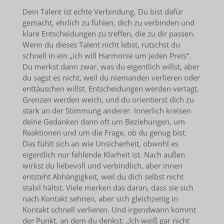
Dein Talent ist echte Verbindung. Du bist dafür
gemacht, ehrlich zu fühlen, dich zu verbinden und
klare Entscheidungen zu treffen, die zu dir passen.
Wenn du dieses Talent nicht lebst, rutschst du
schnell in ein „ich will Harmonie um jeden Preis“.
Du merkst dann zwar, was du eigentlich willst, aber
du sagst es nicht, weil du niemanden verlieren oder
enttäuschen willst. Entscheidungen werden vertagt,
Grenzen werden weich, und du orientierst dich zu
stark an der Stimmung anderer. Innerlich kreisen
deine Gedanken dann oft um Beziehungen, um
Reaktionen und um die Frage, ob du genug bist.
Das fühlt sich an wie Unsicherheit, obwohl es
eigentlich nur fehlende Klarheit ist. Nach außen
wirkst du liebevoll und verbindlich, aber innen
entsteht Abhängigkeit, weil du dich selbst nicht
stabil hältst. Viele merken das daran, dass sie sich
nach Kontakt sehnen, aber sich gleichzeitig in
Kontakt schnell verlieren. Und irgendwann kommt
der Punkt, an dem du denkst: „Ich weiß gar nicht