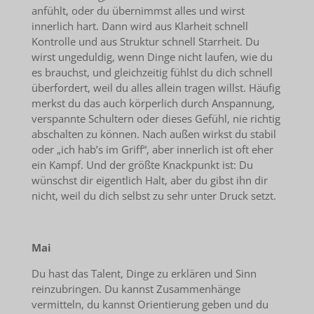
anfühlt, oder du übernimmst alles und wirst
innerlich hart. Dann wird aus Klarheit schnell
Kontrolle und aus Struktur schnell Starrheit. Du
wirst ungeduldig, wenn Dinge nicht laufen, wie du
es brauchst, und gleichzeitig fühlst du dich schnell
überfordert, weil du alles allein tragen willst. Häufig
merkst du das auch körperlich durch Anspannung,
verspannte Schultern oder dieses Gefühl, nie richtig
abschalten zu können. Nach außen wirkst du stabil
oder „ich hab’s im Griff“, aber innerlich ist oft eher
ein Kampf. Und der größte Knackpunkt ist: Du
wünschst dir eigentlich Halt, aber du gibst ihn dir
nicht, weil du dich selbst zu sehr unter Druck setzt.
Mai
Du hast das Talent, Dinge zu erklären und Sinn
reinzubringen. Du kannst Zusammenhänge
vermitteln, du kannst Orientierung geben und du