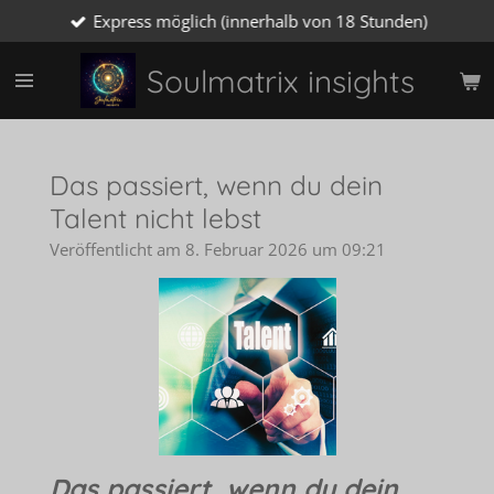
Express möglich (innerhalb von 18 Stunden)
Zum
Hauptinhalt
springen
Soulmatrix insights
Das passiert, wenn du dein
Talent nicht lebst
Veröffentlicht am 8. Februar 2026 um 09:21
Das passiert, wenn du dein