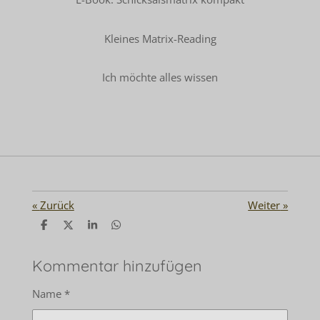
Kleines Matrix-Reading
Ich möchte alles wissen
«
Zurück
Weiter
»
T
T
T
T
e
e
e
e
i
i
i
i
l
l
l
l
Kommentar hinzufügen
e
e
e
e
n
n
n
n
Name *