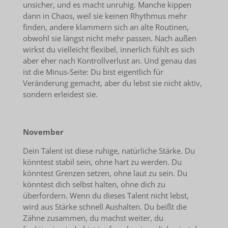
unsicher, und es macht unruhig. Manche kippen
dann in Chaos, weil sie keinen Rhythmus mehr
finden, andere klammern sich an alte Routinen,
obwohl sie längst nicht mehr passen. Nach außen
wirkst du vielleicht flexibel, innerlich fühlt es sich
aber eher nach Kontrollverlust an. Und genau das
ist die Minus-Seite: Du bist eigentlich für
Veränderung gemacht, aber du lebst sie nicht aktiv,
sondern erleidest sie.
November
Dein Talent ist diese ruhige, natürliche Stärke. Du
könntest stabil sein, ohne hart zu werden. Du
könntest Grenzen setzen, ohne laut zu sein. Du
könntest dich selbst halten, ohne dich zu
überfordern. Wenn du dieses Talent nicht lebst,
wird aus Stärke schnell Aushalten. Du beißt die
Zähne zusammen, du machst weiter, du