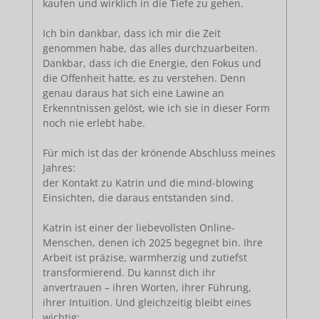
kaufen und wirklich in die Tiefe zu gehen.
Ich bin dankbar, dass ich mir die Zeit
genommen habe, das alles durchzuarbeiten.
Dankbar, dass ich die Energie, den Fokus und
die Offenheit hatte, es zu verstehen. Denn
genau daraus hat sich eine Lawine an
Erkenntnissen gelöst, wie ich sie in dieser Form
noch nie erlebt habe.
Für mich ist das der krönende Abschluss meines
Jahres:
der Kontakt zu Katrin und die mind-blowing
Einsichten, die daraus entstanden sind.
Katrin ist einer der liebevollsten Online-
Menschen, denen ich 2025 begegnet bin. Ihre
Arbeit ist präzise, warmherzig und zutiefst
transformierend. Du kannst dich ihr
anvertrauen – ihren Worten, ihrer Führung,
ihrer Intuition. Und gleichzeitig bleibt eines
wichtig: