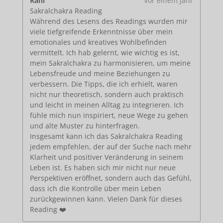
Rani
Vor einem Jahr
Sakralchakra Reading
Während des Lesens des Readings wurden mir
viele tiefgreifende Erkenntnisse über mein
emotionales und kreatives Wohlbefinden
vermittelt. Ich hab gelernt, wie wichtig es ist,
mein Sakralchakra zu harmonisieren, um meine
Lebensfreude und meine Beziehungen zu
verbessern. Die Tipps, die ich erhielt, waren
nicht nur theoretisch, sondern auch praktisch
und leicht in meinen Alltag zu integrieren. Ich
fühle mich nun inspiriert, neue Wege zu gehen
und alte Muster zu hinterfragen.
Insgesamt kann ich das Sakralchakra Reading
jedem empfehlen, der auf der Suche nach mehr
Klarheit und positiver Veränderung in seinem
Leben ist. Es haben sich mir nicht nur neue
Perspektiven eröffnet, sondern auch das Gefühl,
dass ich die Kontrolle über mein Leben
zurückgewinnen kann. Vielen Dank für dieses
Reading ❤️