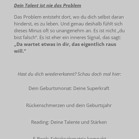
Dein Talent ist nie das Problem
Das Problem entsteht dort, wo du dich selbst daran
hinderst, es zu leben. Und genau deshalb fühlt sich
dieses Minus oft so unangenehm an. Es ist nicht „du
bist falsch“. Es ist eher ein inneres Signal, das sagt:
„Da wartet etwas in dir, das eigentlich raus
will.“
Hast du dich wiedererkannt? Schau doch mal hier:
Dein Geburtsmonat: Deine Superkraft
Rückenschmerzen und dein Geburtsjahr
Reading: Deine Talente und Stärken
E-Book: Schicksalsmatrix kompakt