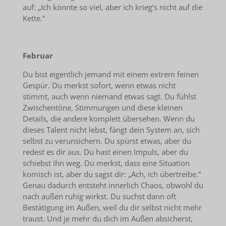
auf: „Ich könnte so viel, aber ich krieg’s nicht auf die
Kette.“
Februar
Du bist eigentlich jemand mit einem extrem feinen
Gespür. Du merkst sofort, wenn etwas nicht
stimmt, auch wenn niemand etwas sagt. Du fühlst
Zwischentöne, Stimmungen und diese kleinen
Details, die andere komplett übersehen. Wenn du
dieses Talent nicht lebst, fängt dein System an, sich
selbst zu verunsichern. Du spürst etwas, aber du
redest es dir aus. Du hast einen Impuls, aber du
schiebst ihn weg. Du merkst, dass eine Situation
komisch ist, aber du sagst dir: „Ach, ich übertreibe.“
Genau dadurch entsteht innerlich Chaos, obwohl du
nach außen ruhig wirkst. Du suchst dann oft
Bestätigung im Außen, weil du dir selbst nicht mehr
traust. Und je mehr du dich im Außen absicherst,