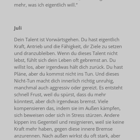
mehr, was ich eigentlich will.“
Juli
Dein Talent ist Vorwärtsgehen. Du hast eigentlich
Kraft, Antrieb und die Fähigkeit, dir Ziele zu setzen
und dranzubleiben. Wenn du dieses Talent nicht
lebst, fühlt sich dein Leben oft gebremst an. Du
willst los, aber irgendwas hält dich zurück. Du hast
Pläne, aber du kommst nicht ins Tun. Und dieses
Nicht-Tun macht dich innerlich richtig unruhig,
manchmal auch aggressiv oder gereizt. Es entsteht
schnell Frust, weil du spürst, dass du mehr
könntest, aber dich irgendwas bremst. Viele
kompensieren das, indem sie im Außen kämpfen,
sich beweisen oder sich in Stress stürzen. Andere
kippen ins Gegenteil und resignieren, weil sie keine
Kraft mehr haben, gegen diese innere Bremse
anzurennen. Nach außen wirkst du oft stark, aber