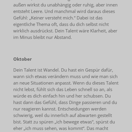
außen wirkst du unabhängig oder ruhig, aber innen
entsteht Leere. Und manchmal wird daraus dieses
Gefühl: „Keiner versteht mich.“ Dabei ist das
eigentliche Thema oft, dass du dich selbst nicht
wirklich ausdrückst. Dein Talent wäre Klarheit, aber
im Minus bleibt nur Abstand.
Oktober
Dein Talent ist Wandel. Du hast ein Gespür dafür,
wann sich etwas verändern muss und wie man sich
an neue Situationen anpasst. Wenn du dieses Talent
nicht lebst, fühlt sich das Leben schnell so an, als
würde es dich einfach hin und her schubsen. Du
hast dann das Gefühl, dass Dinge passieren und du
nur reagieren kannst. Entscheidungen werden
schwierig, weil du innerlich auf abwarten gestellt
bist. Statt zu spüren „ich bewege etwas“, spürst du
eher „ich muss sehen, was kommt“. Das macht