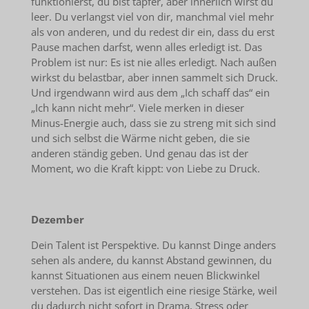
funktionierst, du bist tapfer, aber innerlich wirst du
leer. Du verlangst viel von dir, manchmal viel mehr
als von anderen, und du redest dir ein, dass du erst
Pause machen darfst, wenn alles erledigt ist. Das
Problem ist nur: Es ist nie alles erledigt. Nach außen
wirkst du belastbar, aber innen sammelt sich Druck.
Und irgendwann wird aus dem „Ich schaff das“ ein
„Ich kann nicht mehr“. Viele merken in dieser
Minus-Energie auch, dass sie zu streng mit sich sind
und sich selbst die Wärme nicht geben, die sie
anderen ständig geben. Und genau das ist der
Moment, wo die Kraft kippt: von Liebe zu Druck.
Dezember
Dein Talent ist Perspektive. Du kannst Dinge anders
sehen als andere, du kannst Abstand gewinnen, du
kannst Situationen aus einem neuen Blickwinkel
verstehen. Das ist eigentlich eine riesige Stärke, weil
du dadurch nicht sofort in Drama, Stress oder