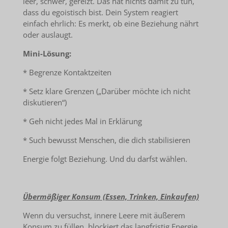
leer, schwer, gereizt. Das hat nichts damit zu tun,
dass du egoistisch bist. Dein System reagiert
einfach ehrlich: Es merkt, ob eine Beziehung nährt
oder auslaugt.
Mini-Lösung:
* Begrenze Kontaktzeiten
* Setz klare Grenzen („Darüber möchte ich nicht
diskutieren“)
* Geh nicht jedes Mal in Erklärung
* Such bewusst Menschen, die dich stabilisieren
Energie folgt Beziehung. Und du darfst wählen.
Übermäßiger Konsum (Essen, Trinken, Einkaufen)
Wenn du versuchst, innere Leere mit äußerem
Konsum zu füllen, blockiert das langfristig Energie.