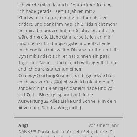
ich würde mich da auch. Sehr drüber freuen,
ich habe gerade - seit 13 Jahren mit 2
Kindsvatern zu tun, einer gemeiner als der
andere und dank ihm hab ich 2 Kids nicht mehr
bei mir, der andere hat mir 6 Jahre erzählt, ich
wäre dir große Liebe dann arbeite ich an mir
und meiner Bindungsängste und entscheide
mich endlich trotz weiter Distanz für ihn und die
Dynamik ändert sich, er hat binnen ein paar
Tage eine Neue... Und ich, ich will eigentlich nur
endlich durchstartenit meinem
Comedy/CoachingBusiness und irgendwie halt
mich was zurück 🤯🫣 obwohl ich nicht mehr 3
sondern nur 1 4jährigen daheim habe und voll
viel Zeit... Bin so gespannt auf deine
Auswertung 🙏 Alles Liebe und Sonne ☀️ in dein
❤️ von mir, Sandra Wiegandt ☀️
Angi
Vor einem Jahr
DANKE!!! Danke Katrin für dein Sein, danke für