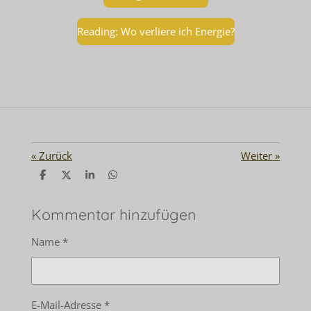
Reading: Wo verliere ich Energie?
«
Zurück
Weiter
»
T
T
T
T
e
e
e
e
i
i
i
i
l
l
l
l
Kommentar hinzufügen
e
e
e
e
n
n
n
n
Name *
E-Mail-Adresse *