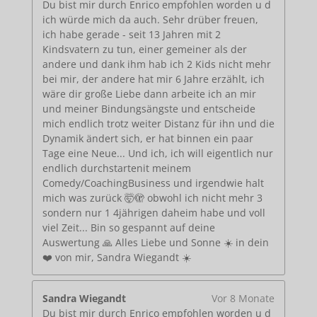
Du bist mir durch Enrico empfohlen worden u d
ich würde mich da auch. Sehr drüber freuen,
ich habe gerade - seit 13 Jahren mit 2
Kindsvatern zu tun, einer gemeiner als der
andere und dank ihm hab ich 2 Kids nicht mehr
bei mir, der andere hat mir 6 Jahre erzählt, ich
wäre dir große Liebe dann arbeite ich an mir
und meiner Bindungsängste und entscheide
mich endlich trotz weiter Distanz für ihn und die
Dynamik ändert sich, er hat binnen ein paar
Tage eine Neue... Und ich, ich will eigentlich nur
endlich durchstartenit meinem
Comedy/CoachingBusiness und irgendwie halt
mich was zurück 🤯🫣 obwohl ich nicht mehr 3
sondern nur 1 4jährigen daheim habe und voll
viel Zeit... Bin so gespannt auf deine
Auswertung 🙏 Alles Liebe und Sonne ☀️ in dein
❤️ von mir, Sandra Wiegandt ☀️
Sandra Wiegandt
Vor 8 Monate
Du bist mir durch Enrico empfohlen worden u d